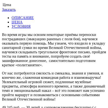
Цена
Заказать
ОПИСАНИЕ
ЦЕНА
УСЛОВИЯ
Во время игры мы освоим некоторые приёмы переноски
пострадавших (эвакуацию раненых с поля боя), научимся
оказывать первую помощь. Мы узнаем, что входило в укладку
санитарной сумки во время Великой Отечественной войны,
научимся складывать треугольное фронтовое письмо, пройдем
тесты на память и внимание, попробуем создать своё
зашифрованное донесение, самостоятельно подготовим
краткое «политзанятие».
От нас потребуются смелость и смекалка, знания и умения, и
конечно же, слаженная командная работа и взаимовыручка!
Увлекательный игровой сюжет, подлинные музейные
предметы, атмосфера военного времени, а также динамичный
темп и эмоциональный накал – всё это поможет нам успешно
пройти маршрут и познакомиться с основными событиями
Великой Отечественной войны!
49 245 руб. — 30 детей + сопровождающие бесплатно ( с