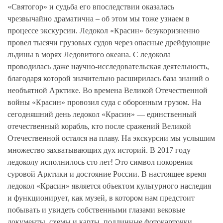
«Святогор» и судьба его впоследствии оказалась
чрезвычайно драматична – об этом мы тоже узнаем в
процессе экскурсии. Ледокол «Красин» безукоризненно
провел тысячи грузовых судов через опасные дрейфующие
льдины в морях Ледовитого океана. С ледокола
проводилась даже научно-исследовательская деятельность,
благодаря которой значительно расширилась база знаний о
необъятной Арктике. Во времена Великой Отечественной
войны «Красин» провозил суда с оборонным грузом. На
сегодняшний день ледокол «Красин» — единственный
отечественный корабль, кто после сражений Великой
Отечественной остался на плаву. На экскурсии мы услышим
множество захватывающих дух историй. В 2017 году
ледоколу исполнилось сто лет! Это символ покорения
суровой Арктики и достояние России. В настоящее время
ледокол «Красин» является объектом культурного наследия
и функционирует, как музей, в котором нам предстоит
побывать и увидеть собственными глазами вековые
документы, схемы и карты, подлинные фотокарточки,