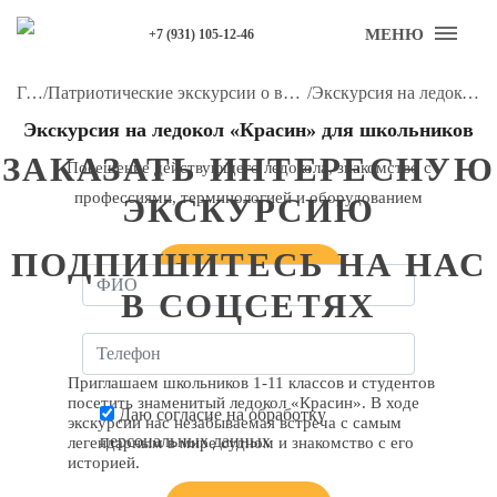
МЕНЮ
+7 (931) 105-12-46
Главная
/
Патриотические экскурсии о войне и блокаде Ленинграда для школьников
/
Экскурсия на ледокол «Красин» для школьников
Экскурсия на ледокол «Красин» для школьников
ЗАКАЗАТЬ ИНТЕРЕСНУЮ
Посещение действующего ледокола, знакомство с
профессиями, терминологией и оборудованием
ЭКСКУРСИЮ
ПОДПИШИТЕСЬ НА НАС
Заказать звонок
В СОЦСЕТЯХ
Приглашаем школьников 1-11 классов и студентов
посетить знаменитый ледокол «Красин». В ходе
Даю согласие на обработку
экскурсии нас незабываемая встреча с самым
персональных данных
легендарным в мире судном и знакомство с его
историей.