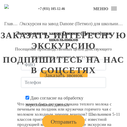
МЕНЮ
+7 (931) 105-12-46
Главная
/
Экскурсия на завод Danone (Петмол) для школьников
ЗАКАЗАТЬ ИНТЕРЕСНУЮ
Экскурсия на завод Danone (Петмол) для
школьников
ЭКСКУРСИЮ
Посещение производственных цехов действующего
предприятия, участие в дегустации
ПОДПИШИТЕСЬ НА НАС
В СОЦСЕТЯХ
Заказать звонок
Даю согласие на обработку
Что может быть вкуснее стакана теплого молока с
персональных данных
печеньем на полдник или кружечки горячего чая с
молоком холодным зимним вечером? Школьников 5-11
классов приглашаем познакомиться с известной
продукцией компании Danone в ходе экскурсии на