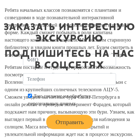
Ребята начальных классов познакомятся с планетами и
созвездиями в ходе познавательной интерактивной
программы, сочетающей в себе элементы науки в игровой
ЗАКАЗАТЬ ИНТЕРЕСНУЮ
форме. Каждый сможет побывать в роли капитана
ЭКСКУРСИЮ
настоящего космического корабля. Мы посетим старинную
библиотеку и увидим книги прошлых лет. Будем смотреть в
ПОДПИШИТЕСЬ НА НАС
телескоп и учиться находить созвездия на звездной карте.
В СОЦСЕТЯХ
Ребятам постарше и студентам предоставится возможность
посмотреть интереснейшие видеофильмы о нашей
Вселенной, ее истории и жизни. Мы посетим павильон с
одним из крупнейших солнечных телескопов АЦУ-5.
Даю согласие на обработку
Сможем увидеть магнитные бури Санкт-Петербурга в
персональных данных
онлайн режиме и проведем эксперимент Фарадея, который
подскажет нам причину, вызывающую эти бури. Узнаем, как
выглядел первый в мире радиотелескоп для наблюдения за
солнцем. Масса впечатлений, новых открытий и
увлекательной информации ждет нас в процессе экскурсии.